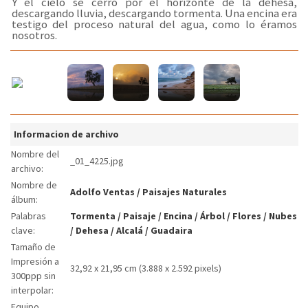
Y el cielo se cerró por el horizonte de la dehesa,
descargando lluvia, descargando tormenta. Una encina era
testigo del proceso natural del agua, como lo éramos
nosotros.
Informacion de archivo
Nombre del
_01_4225.jpg
archivo:
Nombre de
Adolfo Ventas
/
Paisajes Naturales
álbum:
Palabras
Tormenta
/
Paisaje
/
Encina
/
Árbol
/
Flores
/
Nubes
clave:
/
Dehesa
/
Alcalá
/
Guadaira
Tamaño de
Impresión a
32,92 x 21,95 cm (3.888 x 2.592 pixels)
300ppp sin
interpolar:
Equipo