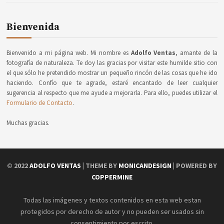
Bienvenida
Bienvenido a mi página web. Mi nombre es
Adolfo Ventas
, amante de la
fotografía de naturaleza. Te doy las gracias por visitar este humilde sitio con
el que sólo he pretendido mostrar un pequeño rincón de las cosas que he ido
haciendo. Confío que te agrade, estaré encantado de leer cualquier
sugerencia al respecto que me ayude a mejorarla. Para ello, puedes utilizar el
Formulario de Contacto
.
Muchas gracias.
© 2022
ADOLFO VENTAS
| THEME BY
MONICANDESIGN
| POWERED BY
COPPERMINE
Todas las imágenes y textos contenidos en esta web estan
protegidos por derecho de autor y no pueden ser usados sin
consentimiento por escrito.