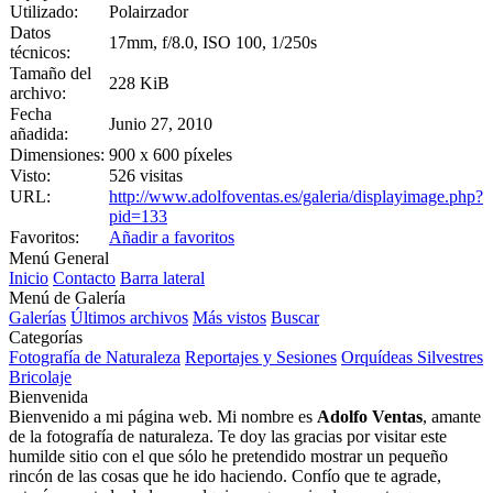
Utilizado:
Polairzador
Datos
17mm, f/8.0, ISO 100, 1/250s
técnicos:
Tamaño del
228 KiB
archivo:
Fecha
Junio 27, 2010
añadida:
Dimensiones:
900 x 600 píxeles
Visto:
526 visitas
URL:
http://www.adolfoventas.es/galeria/displayimage.php?
pid=133
Favoritos:
Añadir a favoritos
Menú General
Inicio
Contacto
Barra lateral
Menú de Galería
Galerías
Últimos archivos
Más vistos
Buscar
Categorías
Fotografía de Naturaleza
Reportajes y Sesiones
Orquídeas Silvestres
Bricolaje
Bienvenida
Bienvenido a mi página web. Mi nombre es
Adolfo Ventas
, amante
de la fotografía de naturaleza. Te doy las gracias por visitar este
humilde sitio con el que sólo he pretendido mostrar un pequeño
rincón de las cosas que he ido haciendo. Confío que te agrade,