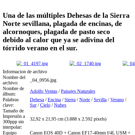
Una de las múltiples Dehesas de la Sierra
Norte sevillana, plagada de encinas, de
alcornoques, plagada de pasto seco
debido al calor que ya se adivina del
tórrido verano en el sur.
Informacion de archivo
Nombre del
_04_0956.jpg
archivo:
Nombre de
Adolfo Ventas
/
Paisajes Naturales
álbum:
Palabras
Dehesa
/
Encina
/
Sierra
/
Norte
/
Sevilla
/
Verano
/
clave:
Sur
/
Cielo
/
Nubes
Tamaño de
Impresión a
32,92 x 21,95 cm (3.888 x 2.592 pixels)
300ppp sin
interpolar:
Equipo
Canon EOS 40D + Canon EF17-40mm f/4L USM +