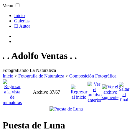
Menu
Inicio
Galerías
El Autor
. . Adolfo Ventas . .
Fotografiando La Naturaleza
Inicio
>
Fotografía de Naturaleza
>
Composición Fotográfica
Archivo 37/67
Puesta de Luna