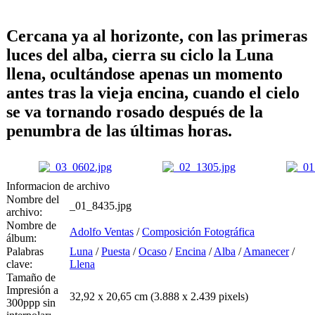
Cercana ya al horizonte, con las primeras
luces del alba, cierra su ciclo la Luna
llena, ocultándose apenas un momento
antes tras la vieja encina, cuando el cielo
se va tornando rosado después de la
penumbra de las últimas horas.
Informacion de archivo
Nombre del
_01_8435.jpg
archivo:
Nombre de
Adolfo Ventas
/
Composición Fotográfica
álbum:
Palabras
Luna
/
Puesta
/
Ocaso
/
Encina
/
Alba
/
Amanecer
/
clave:
Llena
Tamaño de
Impresión a
32,92 x 20,65 cm (3.888 x 2.439 pixels)
300ppp sin