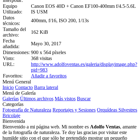
interpolar:
Equipo
Canon EOS 40D + Canon EF100-400mm f/4.5-5.6L
Utilizado:
IS USM
Datos
400mm, f/16, ISO 200, 1/13s
técnicos:
Tamaño del
162 KiB
archivo:
Fecha
Mayo 30, 2017
añadida:
Dimensiones:
900 x 564 píxeles
Visto:
368 visitas
URL:
http://www.adolfoventas.es/galeria/displayimage.php?
pid=983
Favoritos:
Añadir a favoritos
Menú General
Inicio
Contacto
Barra lateral
Menú de Galería
Galerías
Últimos archivos
Más vistos
Buscar
Categorías
Fotografía de Naturaleza
Reportajes y Sesiones
Orquídeas Silvestres
Bricolaje
Bienvenida
Bienvenido a mi página web. Mi nombre es
Adolfo Ventas
, amante
de la fotografía de naturaleza. Te doy las gracias por visitar este
humilde sitio con el que sólo he pretendido mostrar un pequeño