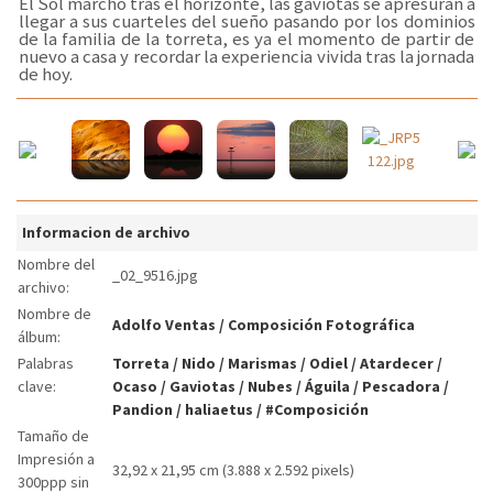
El Sol marchó tras el horizonte, las gaviotas se apresuran a
llegar a sus cuarteles del sueño pasando por los dominios
de la familia de la torreta, es ya el momento de partir de
nuevo a casa y recordar la experiencia vivida tras la jornada
de hoy.
Informacion de archivo
Nombre del
_02_9516.jpg
archivo:
Nombre de
Adolfo Ventas
/
Composición Fotográfica
álbum:
Palabras
Torreta
/
Nido
/
Marismas
/
Odiel
/
Atardecer
/
clave:
Ocaso
/
Gaviotas
/
Nubes
/
Águila
/
Pescadora
/
Pandion
/
haliaetus
/
#Composición
Tamaño de
Impresión a
32,92 x 21,95 cm (3.888 x 2.592 pixels)
300ppp sin