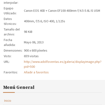
interpolar:
Equipo
Canon EOS 40D + Canon EF100-400mm f/4.5-5.6L IS USM
Utilizado:
Datos
400mm, f/5.6, ISO 400, 1/125s
técnicos:
Tamaño del
98 KiB
archivo:
Fecha
Mayo 06, 2013
añadida:
Dimensiones:
900 x 600 píxeles
Visto:
659 visitas
URL:
http://www.adolfoventas.es/galeria/displayimage.php?
pid=500
Favoritos:
Añadir a favoritos
Menú General
Inicio