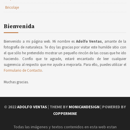
Bricolaje
Bienvenida
Bienvenido a mi página web. Mi nombre es
Adolfo Ventas
, amante de la
fotografía de naturaleza. Te doy las gracias por visitar este humilde sitio con
el que sólo he pretendido mostrar un pequeño rincón de las cosas que he ido
haciendo. Confío que te agrade, estaré encantado de leer cualquier
sugerencia al respecto que me ayude a mejorarla. Para ello, puedes utilizar el
Formulario de Contacto
.
Muchas gracias.
© 2022
ADOLFO VENTAS
| THEME BY
MONICANDESIGN
| POWERED BY
COPPERMINE
Todas las imágenes y textos contenidos en esta web estan