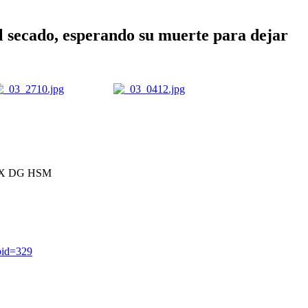
l secado, esperando su muerte para dejar
 EX DG HSM
?pid=329