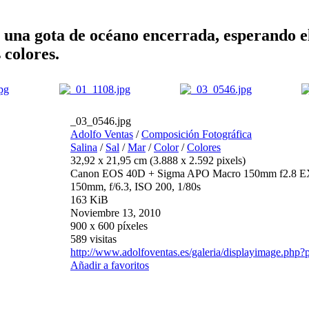
e una gota de océano encerrada, esperando e
s colores.
_03_0546.jpg
Adolfo Ventas
/
Composición Fotográfica
Salina
/
Sal
/
Mar
/
Color
/
Colores
32,92 x 21,95 cm (3.888 x 2.592 pixels)
Canon EOS 40D + Sigma APO Macro 150mm f2.8
150mm, f/6.3, ISO 200, 1/80s
163 KiB
Noviembre 13, 2010
900 x 600 píxeles
589 visitas
http://www.adolfoventas.es/galeria/displayimage.php
Añadir a favoritos