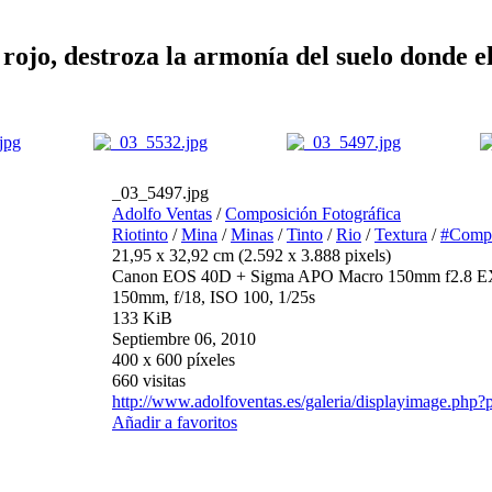
ojo, destroza la armonía del suelo donde el
_03_5497.jpg
Adolfo Ventas
/
Composición Fotográfica
Riotinto
/
Mina
/
Minas
/
Tinto
/
Rio
/
Textura
/
#Compo
21,95 x 32,92 cm (2.592 x 3.888 pixels)
Canon EOS 40D + Sigma APO Macro 150mm f2.8
150mm, f/18, ISO 100, 1/25s
133 KiB
Septiembre 06, 2010
400 x 600 píxeles
660 visitas
http://www.adolfoventas.es/galeria/displayimage.php
Añadir a favoritos