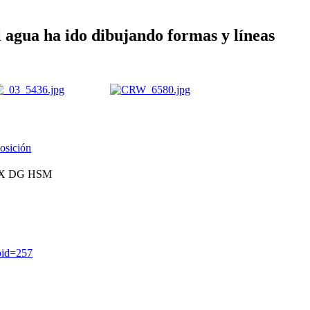
 agua ha ido dibujando formas y líneas
sición
 EX DG HSM
?pid=257