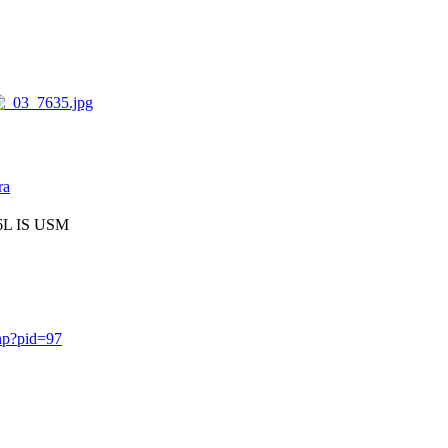
ra
6L IS USM
php?pid=97