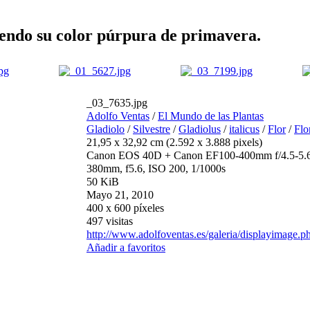
ciendo su color púrpura de primavera.
_03_7635.jpg
Adolfo Ventas
/
El Mundo de las Plantas
Gladiolo
/
Silvestre
/
Gladiolus
/
italicus
/
Flor
/
Flo
21,95 x 32,92 cm (2.592 x 3.888 pixels)
Canon EOS 40D + Canon EF100-400mm f/4.5-5.
380mm, f5.6, ISO 200, 1/1000s
50 KiB
Mayo 21, 2010
400 x 600 píxeles
497 visitas
http://www.adolfoventas.es/galeria/displayimage.
Añadir a favoritos