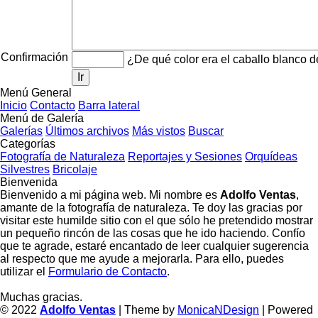
Confirmación
¿De qué color era el caballo blanco 
Ir
Menú General
Inicio
Contacto
Barra lateral
Menú de Galería
Galerías
Últimos archivos
Más vistos
Buscar
Categorías
Fotografía de Naturaleza
Reportajes y Sesiones
Orquídeas
Silvestres
Bricolaje
Bienvenida
Bienvenido a mi página web. Mi nombre es
Adolfo Ventas
,
amante de la fotografía de naturaleza. Te doy las gracias por
visitar este humilde sitio con el que sólo he pretendido mostrar
un pequeño rincón de las cosas que he ido haciendo. Confío
que te agrade, estaré encantado de leer cualquier sugerencia
al respecto que me ayude a mejorarla. Para ello, puedes
utilizar el
Formulario de Contacto
.
Muchas gracias.
© 2022
Adolfo Ventas
| Theme by
MonicaNDesign
| Powered